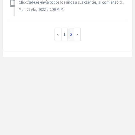
Clicktrade.es envía todos los años a sus clientes, al comienzo de la campaña de declaración del IRPF, los extractos fiscales en los que se explica detallada...
Mar, 26 Abr, 2022 a 2:20 P. M.
1
2