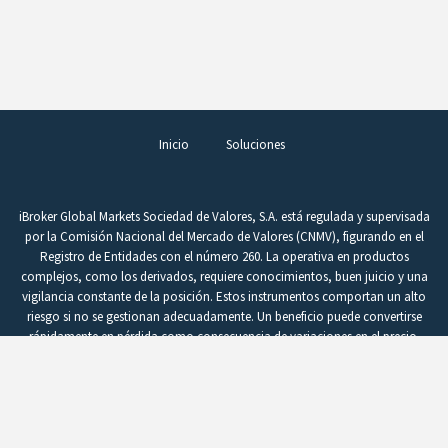
Inicio
Soluciones
iBroker Global Markets Sociedad de Valores, S.A. está regulada y supervisada
por la Comisión Nacional del Mercado de Valores (CNMV), figurando en el
Registro de Entidades con el número 260. La operativa en productos
complejos, como los derivados, requiere conocimientos, buen juicio y una
vigilancia constante de la posición. Estos instrumentos comportan un alto
riesgo si no se gestionan adecuadamente. Un beneficio puede convertirse
rápidamente en pérdida como consecuencia de variaciones en el precio.
CFDs y Forex son productos difíciles de entender, que la CNMV considera no
son adecuados para inversores minoristas debido a su complejidad y riesgo.
Copyright 2020 iBroker. Todos los derechos reservados.