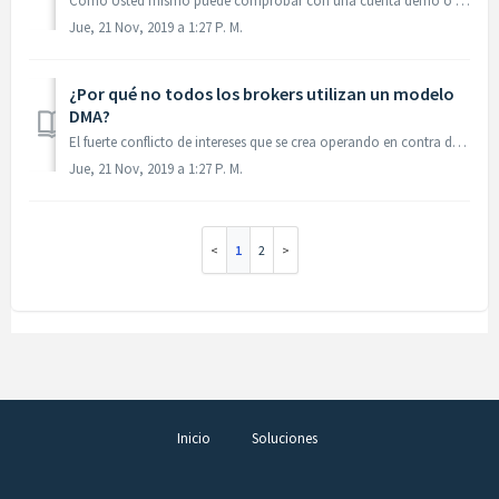
Como Usted mismo puede comprobar con una cuenta demo o real, nuestros spreads son variables porque son transparentes y de esta forma reflejan el mejor preci...
Jue, 21 Nov, 2019 a 1:27 P. M.
¿Por qué no todos los brokers utilizan un modelo
DMA?
El fuerte conflicto de intereses que se crea operando en contra del cliente ha impedido la evolución y mejora de plataformas hacia un modelo de negocio más ...
Jue, 21 Nov, 2019 a 1:27 P. M.
1
2
Inicio
Soluciones