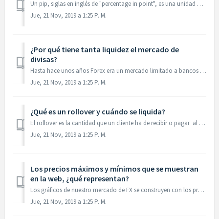
Un pip, siglas en inglés de "percentage in point", es una unidad de medida de las cotizaciones del mercado de divisas. Para la gran parte de las d...
Jue, 21 Nov, 2019 a 1:25 P. M.
¿Por qué tiene tanta liquidez el mercado de
divisas?
Hasta hace unos años Forex era un mercado limitado a bancos centrales, fondos de inversión y grandes corporaciones en definitiva, a inversores institucional...
Jue, 21 Nov, 2019 a 1:25 P. M.
¿Qué es un rollover y cuándo se liquida?
El rollover es la cantidad que un cliente ha de recibir o pagar al mantener una posición abierta en el mercado de Forex, después de las 23:00 hora español...
Jue, 21 Nov, 2019 a 1:25 P. M.
Los precios máximos y mínimos que se muestran
en la web, ¿qué representan?
Los gráficos de nuestro mercado de FX se construyen con los promedios de la horquilla de precios (precio medio de la demanda/oferta, BID/ASK). Por tanto, l...
Jue, 21 Nov, 2019 a 1:25 P. M.