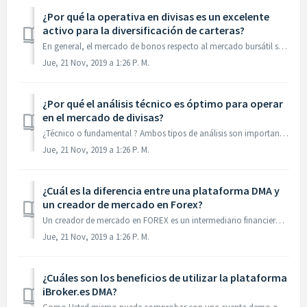
¿Por qué la operativa en divisas es un excelente
activo para la diversificación de carteras?
En general, el mercado de bonos respecto al mercado bursátil suele tener rendimiento inverso, por lo que invirtiendo simultáneamente en ambos se diversifica...
Jue, 21 Nov, 2019 a 1:26 P. M.
¿Por qué el análisis técnico es óptimo para operar
en el mercado de divisas?
¿Técnico o fundamental ? Ambos tipos de análisis son importantes a la hora de invertir en Forex y construir un modelo de inversión, pero es cierto que un me...
Jue, 21 Nov, 2019 a 1:26 P. M.
¿Cuál es la diferencia entre una plataforma DMA y
un creador de mercado en Forex?
Un creador de mercado en FOREX es un intermediario financiero que opera interponiendo una mesa de negociación entre sus precios y la operativa de los client...
Jue, 21 Nov, 2019 a 1:26 P. M.
¿Cuáles son los beneficios de utilizar la plataforma
iBroker.es DMA?