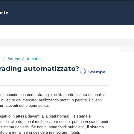
orte
Sistemi Automatici
trading automatizzato?
Stampa
to secondo una certa strategia, solitamente basata su analisi
 uscire dal mercato, realizzando profitti o perdite. I clienti
 attivarli sul proprio conto.
gati o in attesa davanti alla piattaforma; il sistema è
del cliente, con il moltiplicatore scelto, purché vi siano fondi
i sistema richiede. Se non ci sono fondi sufficienti, il sistema
to via e-mail se si desidera reintegrare i fondi.