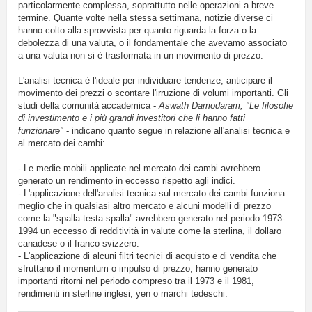
particolarmente complessa, soprattutto nelle operazioni a breve
termine. Quante volte nella stessa settimana, notizie diverse ci
hanno colto alla sprovvista per quanto riguarda la forza o la
debolezza di una valuta, o il fondamentale che avevamo associato
a una valuta non si è trasformata in un movimento di prezzo.
L'analisi tecnica è l'ideale per individuare tendenze, anticipare il
movimento dei prezzi o scontare l'irruzione di volumi importanti. Gli
studi della comunità accademica -
Aswath Damodaram, "Le filosofie
di investimento e i più grandi investitori che li hanno fatti
funzionare"
- indicano quanto segue in relazione all'analisi tecnica e
al mercato dei cambi:
- Le medie mobili applicate nel mercato dei cambi avrebbero
generato un rendimento in eccesso rispetto agli indici.
- L'applicazione dell'analisi tecnica sul mercato dei cambi funziona
meglio che in qualsiasi altro mercato e alcuni modelli di prezzo
come la "spalla-testa-spalla" avrebbero generato nel periodo 1973-
1994 un eccesso di redditività in valute come la sterlina, il dollaro
canadese o il franco svizzero.
- L'applicazione di alcuni filtri tecnici di acquisto e di vendita che
sfruttano il momentum o impulso di prezzo, hanno generato
importanti ritorni nel periodo compreso tra il 1973 e il 1981,
rendimenti in sterline inglesi, yen o marchi tedeschi.