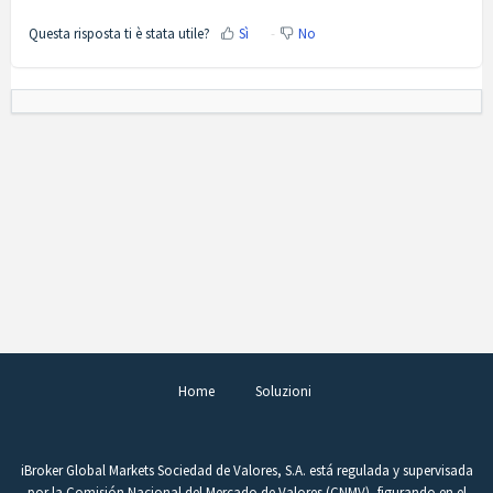
Questa risposta ti è stata utile?
Sì
No
Home
Soluzioni
iBroker Global Markets Sociedad de Valores, S.A. está regulada y supervisada
por la Comisión Nacional del Mercado de Valores (CNMV), figurando en el