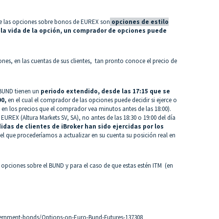
ue las opciones sobre bonos de EUREX son
opciones de estilo
la vida de la opción, un comprador de opciones puede
ones, en las cuentas de sus clientes, tan pronto conoce el precio de
 BUND tienen un
periodo extendido, desde las 17:15 que se
00,
en el cual el comprador de las opciones puede decidir si ejerce o
en los precios que el comprador vea minutos antes de las 18:00).
UREX (Altura Markets SV, SA), no antes de las 18:30 o 19:00 del día
das de clientes de iBroker han sido ejercidas por los
que procederíamos a actualizar en su cuenta su posición real en
 opciones sobre el BUND y para el caso de que estas estén ITM (en
vernment-bonds/Options-on-Euro-Bund-Futures-137308