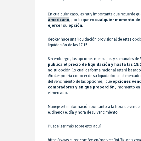
En cualquier caso, es muy importante que recuerde q
americano
, por lo que en
cualquier momento de 
ejercer su opción
.
Ibroker hace una liquidación provisional de estas opci
liquidación de las 17:15.
Sin embargo, las opciones mensuales y semanales de
publica el precio de liquidación y hasta las 18:
no su opción (lo cual de forma racional estará basado 
iBroker podría conocer de su liquidador en el mercado E
del vencimiento de las opciones, que
opciones vendi
compradores y en que proporción,
momento en el 
el mercado.
Maneje esta información por tanto a la hora de vender
el dinero) el día y hora de su vencimiento.
Puede leer más sobre esto aquí:
https://www.eurex.com/ex-en/markets/int/fix-opt/go