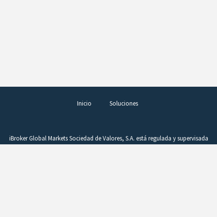
Inicio
Soluciones
iBroker Global Markets Sociedad de Valores, S.A. está regulada y supervisada
por la Comisión Nacional del Mercado de Valores (CNMV), figurando en el
Registro de Entidades con el número 260. La operativa en productos
complejos, como los derivados, requiere conocimientos, buen juicio y una
vigilancia constante de la posición. Estos instrumentos comportan un alto
riesgo si no se gestionan adecuadamente. Un beneficio puede convertirse
rápidamente en pérdida como consecuencia de variaciones en el precio.
CFDs y Forex son productos difíciles de entender, que la CNMV considera no
son adecuados para inversores minoristas debido a su complejidad y riesgo.