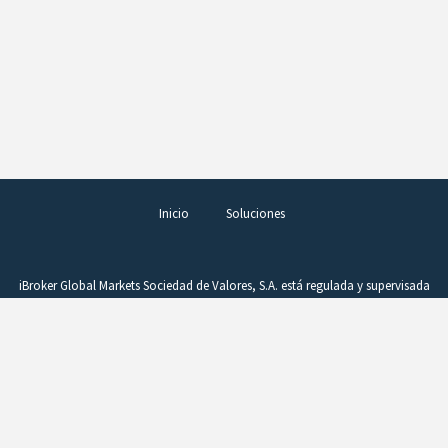
Inicio
Soluciones
iBroker Global Markets Sociedad de Valores, S.A. está regulada y supervisada
por la Comisión Nacional del Mercado de Valores (CNMV), figurando en el
Registro de Entidades con el número 260. La operativa en productos
complejos, como los derivados, requiere conocimientos, buen juicio y una
vigilancia constante de la posición. Estos instrumentos comportan un alto
riesgo si no se gestionan adecuadamente. Un beneficio puede convertirse
rápidamente en pérdida como consecuencia de variaciones en el precio.
CFDs y Forex son productos difíciles de entender, que la CNMV considera no
son adecuados para inversores minoristas debido a su complejidad y riesgo.