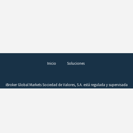
Inicio
Soluciones
iBroker Global Markets Sociedad de Valores, S.A. está regulada y supervisada
por la Comisión Nacional del Mercado de Valores (CNMV), figurando en el
Registro de Entidades con el número 260. La operativa en productos
complejos, como los derivados, requiere conocimientos, buen juicio y una
vigilancia constante de la posición. Estos instrumentos comportan un alto
riesgo si no se gestionan adecuadamente. Un beneficio puede convertirse
rápidamente en pérdida como consecuencia de variaciones en el precio.
CFDs y Forex son productos difíciles de entender, que la CNMV considera no
son adecuados para inversores minoristas debido a su complejidad y riesgo.