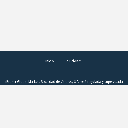
Inicio
Soluciones
iBroker Global Markets Sociedad de Valores, S.A. está regulada y supervisada
por la Comisión Nacional del Mercado de Valores (CNMV), figurando en el
Registro de Entidades con el número 260. La operativa en productos
complejos, como los derivados, requiere conocimientos, buen juicio y una
vigilancia constante de la posición. Estos instrumentos comportan un alto
riesgo si no se gestionan adecuadamente. Un beneficio puede convertirse
rápidamente en pérdida como consecuencia de variaciones en el precio.
CFDs y Forex son productos difíciles de entender, que la CNMV considera no
son adecuados para inversores minoristas debido a su complejidad y riesgo.