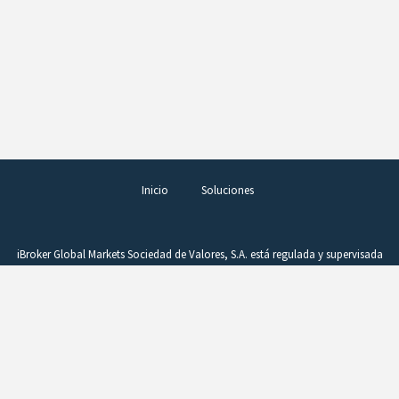
Inicio
Soluciones
iBroker Global Markets Sociedad de Valores, S.A. está regulada y supervisada
por la Comisión Nacional del Mercado de Valores (CNMV), figurando en el
Registro de Entidades con el número 260. La operativa en productos
complejos, como los derivados, requiere conocimientos, buen juicio y una
vigilancia constante de la posición. Estos instrumentos comportan un alto
riesgo si no se gestionan adecuadamente. Un beneficio puede convertirse
rápidamente en pérdida como consecuencia de variaciones en el precio.
CFDs y Forex son productos difíciles de entender, que la CNMV considera no
son adecuados para inversores minoristas debido a su complejidad y riesgo.