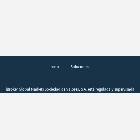
Inicio
Soluciones
iBroker Global Markets Sociedad de Valores, S.A. está regulada y supervisada
por la Comisión Nacional del Mercado de Valores (CNMV), figurando en el
Registro de Entidades con el número 260. La operativa en productos
complejos, como los derivados, requiere conocimientos, buen juicio y una
vigilancia constante de la posición. Estos instrumentos comportan un alto
riesgo si no se gestionan adecuadamente. Un beneficio puede convertirse
rápidamente en pérdida como consecuencia de variaciones en el precio.
CFDs y Forex son productos difíciles de entender, que la CNMV considera no
son adecuados para inversores minoristas debido a su complejidad y riesgo.